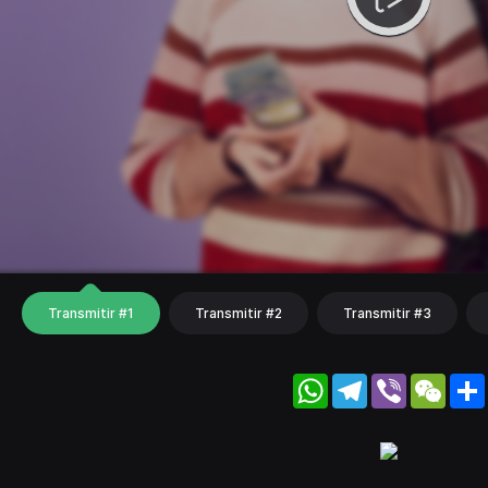
Transmitir #1
Transmitir #2
Transmitir #3
WhatsApp
Telegram
Viber
WeC