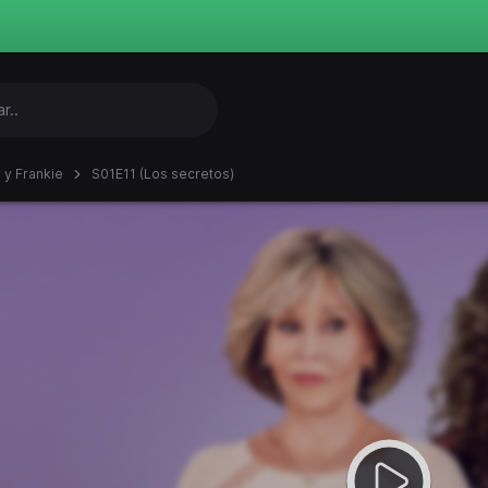
 y Frankie
S01E11 (Los secretos)