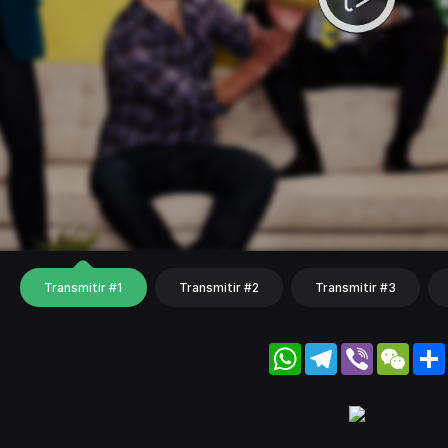
Transmitir #1
Transmitir #2
Transmitir #3
WhatsApp
Telegram
Viber
WeC