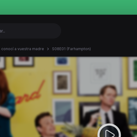
conocí a vuestra madre
S08E01 (Farhampton)