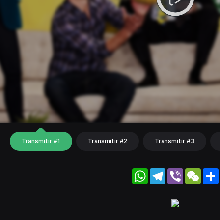
Transmitir #1
Transmitir #2
Transmitir #3
WhatsApp
Telegram
Viber
WeC