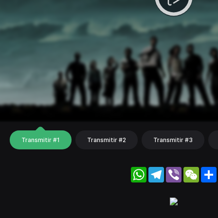
Transmitir #1
Transmitir #2
Transmitir #3
WhatsApp
Telegram
Viber
WeC