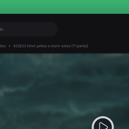
dos
S02E23 (Vivir juntos o morir solos (1ª parte))