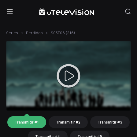
Series
Perdidos
S05E06 (316)
Transmitir #1
Transmitir #2
Transmitir #3
Transmitir #4
Transmitir #5