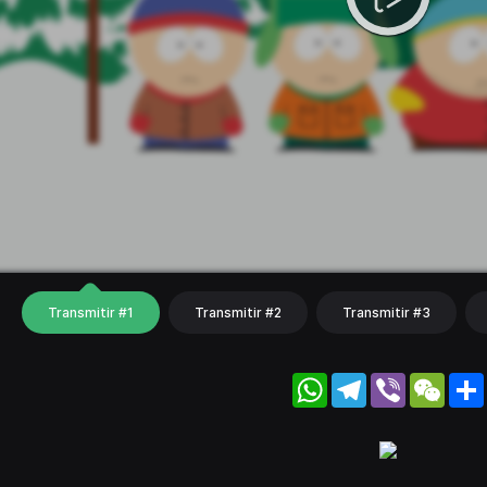
Transmitir #1
Transmitir #2
Transmitir #3
WhatsApp
Telegram
Viber
WeC