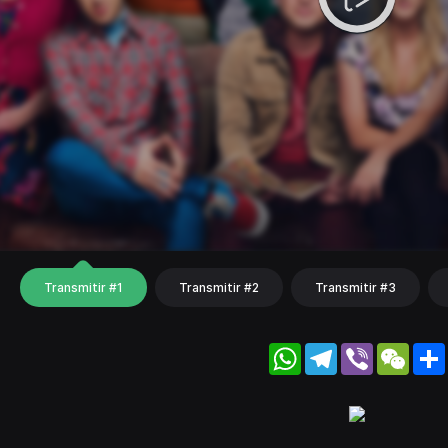
Transmitir #1
Transmitir #2
Transmitir #3
WhatsApp
Telegram
Viber
WeC