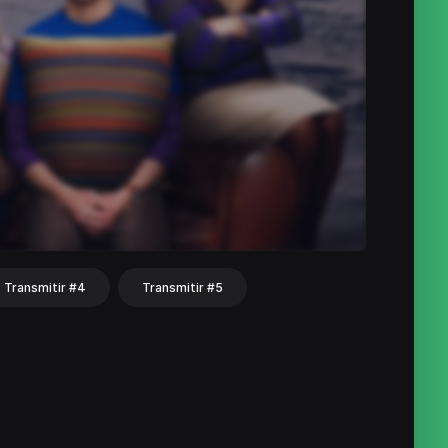
Transmitir #4
Transmitir #5
hat
Share