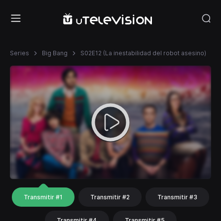
Series
Big Bang
S02E12 (La inestabilidad del robot asesino)
Transmitir #1
Transmitir #2
Transmitir #3
Transmitir #4
Transmitir #5