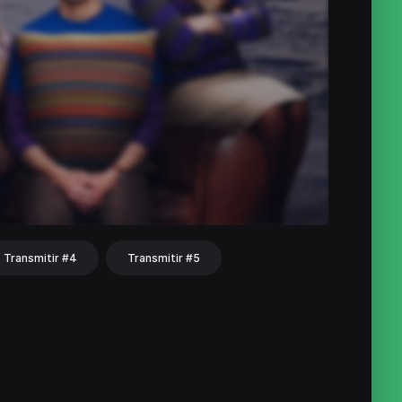
Transmitir #4
Transmitir #5
hat
Share