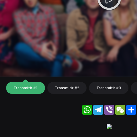
Transmitir #1
Transmitir #2
Transmitir #3
WhatsApp
Telegram
Viber
WeC