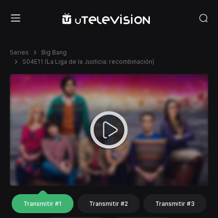
Series
Big Bang
S04E11 (La Liga de la Justicia: recombinación)
Transmitir #1
Transmitir #2
Transmitir #3