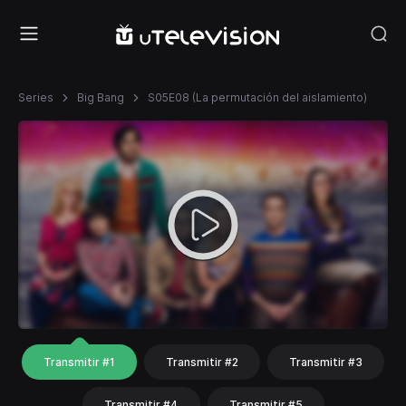
Series
Big Bang
S05E08 (La permutación del aislamiento)
Transmitir #1
Transmitir #2
Transmitir #3
Transmitir #4
Transmitir #5