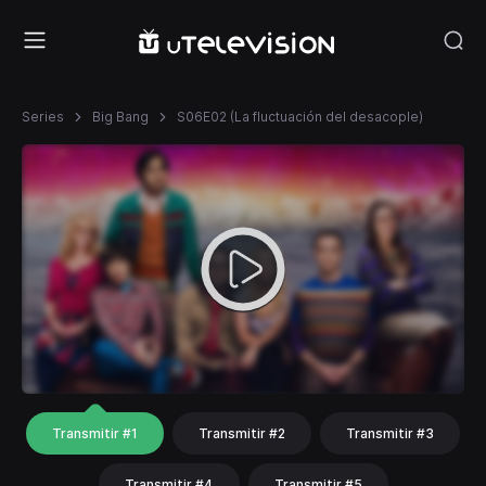
Series
Big Bang
S06E02 (La fluctuación del desacople)
Transmitir #1
Transmitir #2
Transmitir #3
Transmitir #4
Transmitir #5