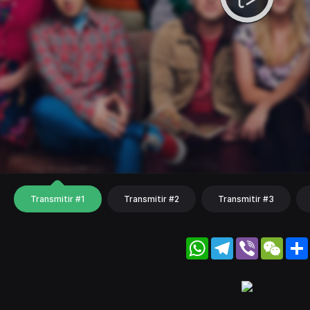
Transmitir #1
Transmitir #2
Transmitir #3
WhatsApp
Telegram
Viber
WeC