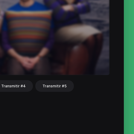
Transmitir #4
Transmitir #5
hat
Share