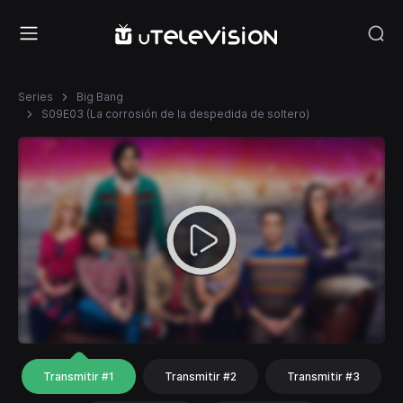
Series
Big Bang
S09E03 (La corrosión de la despedida de soltero)
Transmitir #1
Transmitir #2
Transmitir #3