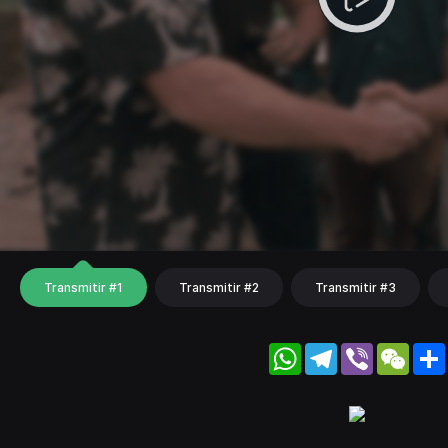
Transmitir #1
Transmitir #2
Transmitir #3
WhatsApp
Telegram
Viber
WeC