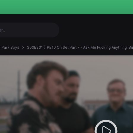
er Park Boys
S00E331 (TPB10 On Set Part 7 - Ask Me Fucking Anything: Bu