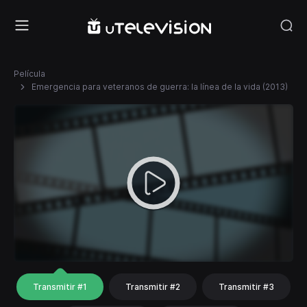
Película
Emergencia para veteranos de guerra: la línea de la vida (2013)
Transmitir #1
Transmitir #2
Transmitir #3