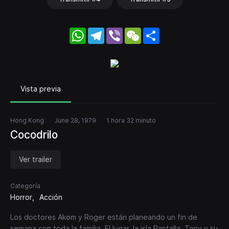
WhatsApp
Telegram
Viber
WeChat
Share
Vista previa
Hong Kong
June 28, 1979
1 hora 32 minuto
Cocodrilo
Ver trailer
Categoría
Horror
Acción
Los doctores Akom y Roger están planeando un fin de
semana con toda la familia. El lugar, la isla Pantalla. Tony y su