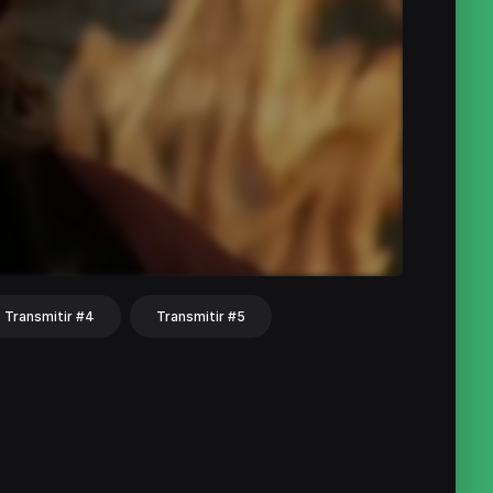
Transmitir #4
Transmitir #5
hat
Share