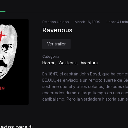
Estados Unidos
March 16, 1999
1 hora 41 mi
Ravenous
Ver trailer
Categoría
Horror
Westerns
Aventura
En 1847, el capitán John Boyd, que ha comet
EE.UU., es enviado a un remoto fuerte de Si
sostiene que él y otros colonos, después d
encerrados durante largo tiempo en una cueva
canibalismo. Pero la verdadera historia aún e
dos para ti