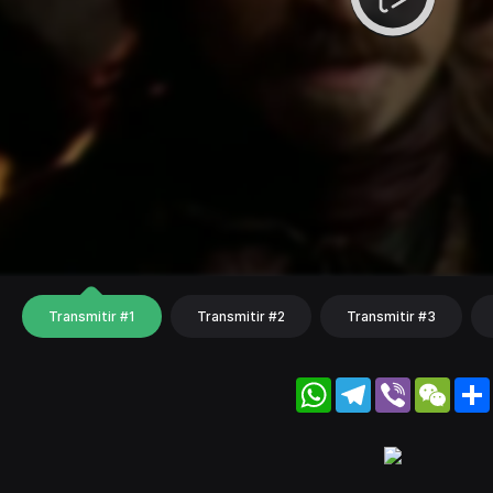
Transmitir #1
Transmitir #2
Transmitir #3
WhatsApp
Telegram
Viber
WeC