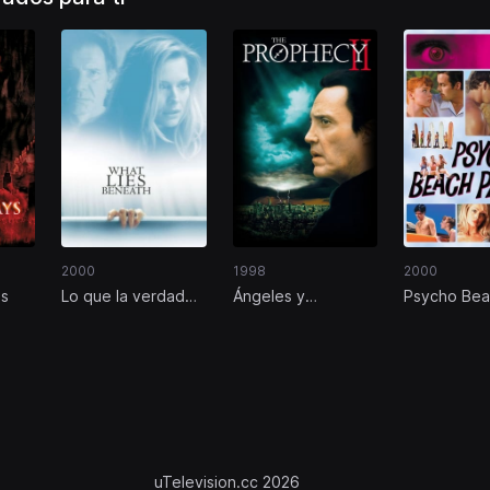
2000
1998
2000
as
Lo que la verdad
Ángeles y
Psycho Be
esconde
demonios 2
Party
uTelevision.cc 2026