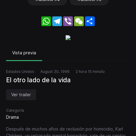
WhatsApp
Telegram
Viber
WeChat
Share
Vista previa
Estados Unidos
August 30, 1996
2 hora 15 minuto
El otro lado de la vida
Ver trailer
Categoría
Drama
Después de muchos años de reclusión por homicidio, Karl
Childers, un retrasado mental bonachón, sale de un centro