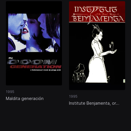
1995
1995
Maldita generación
Institute Benjamenta, or
This Dream People Call
Human Life