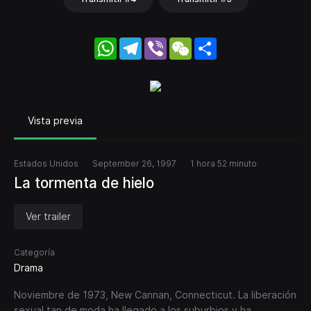
WhatsApp
Telegram
Viber
WeChat
Share
Vista previa
Estados Unidos
September 26, 1997
1 hora 52 minuto
La tormenta de hielo
Ver trailer
Categoría
Drama
Noviembre de 1973, New Cannan, Connecticut. La liberación
sexual tan de moda ha llegado a los suburbios y ha