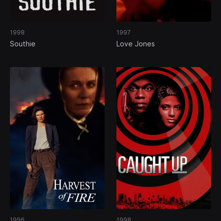
1998
1997
Southie
Love Jones
1996
1998