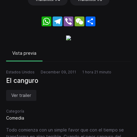
WhatsApp
Telegram
Viber
WeChat
Share
Vista previa
Estados Unidos
December 09, 2011
1 hora 21 minuto
El canguro
Ver trailer
Categoría
Comedia
Todo comienza con un simple favor que con el tiempo se
transforma en algo terrible. Cuando el peor canguro del