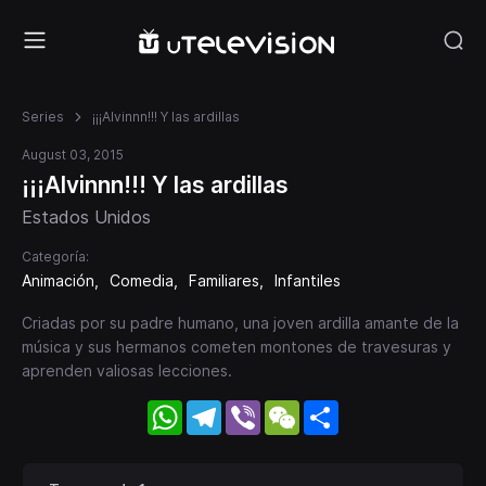
Series
¡¡¡Alvinnn!!! Y las ardillas
August 03, 2015
¡¡¡Alvinnn!!! Y las ardillas
Estados Unidos
Categoría:
Animación
Comedia
Familiares
Infantiles
Criadas por su padre humano, una joven ardilla amante de la
música y sus hermanos cometen montones de travesuras y
aprenden valiosas lecciones.
WhatsApp
Telegram
Viber
WeChat
Share