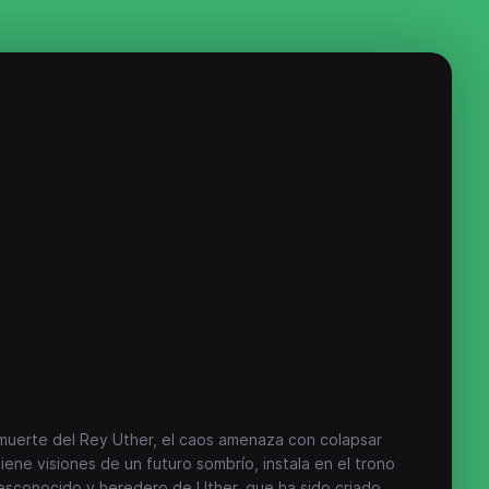
uerte del Rey Uther, el caos amenaza con colapsar
tiene visiones de un futuro sombrío, instala en el trono
 desconocido y heredero de Uther, que ha sido criado