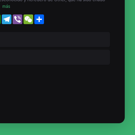
más
WhatsApp
Telegram
Viber
WeChat
Share