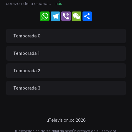
corazón de la ciudad
...
más
WhatsApp
Telegram
Viber
WeChat
Share
Temporada 0
Temporada 1
Temporada 2
Temporada 3
uTelevision.cc 2026
uTelevision.cc No se guarda ningún archivo en su servidor.