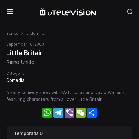
Series
Little Britain
September 16, 2003
Little Britain
Reino Unido
Categoría:
Comedia
A zany comedy show with Matt Lucas and David Walliams,
featuring characters from all over Little Britain.
WhatsApp
Telegram
Viber
WeChat
Share
Temporada 0