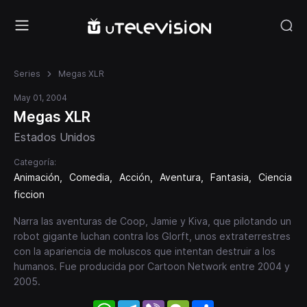
Series
Megas XLR
May 01, 2004
Megas XLR
Estados Unidos
Categoría:
Animación
Comedia
Acción
Aventura
Fantasia
Ciencia
ficcion
Narra las aventuras de Coop, Jamie y Kiva, que pilotando un
robot gigante luchan contra los Glorft, unos extraterrestres
con la apariencia de moluscos que intentan destruir a los
humanos. Fue producida por Cartoon Network entre 2004 y
2005.
WhatsApp
Telegram
Viber
WeChat
Share