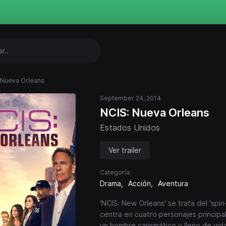
 Nueva Orleans
September 24, 2014
NCIS: Nueva Orleans
Estados Unidos
Ver trailer
Categoría:
Drama
Acción
Aventura
'NCIS: New Orleans' se trata del 'spin-
centra en cuatro personajes principa
un hombre carismático y lleno de vid