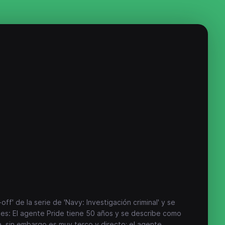
off' de la serie de 'Navy: Investigación criminal' y se
les: El agente Pride tiene 50 años y se describe como
a, sin embargo es muy terco y directo; el agente