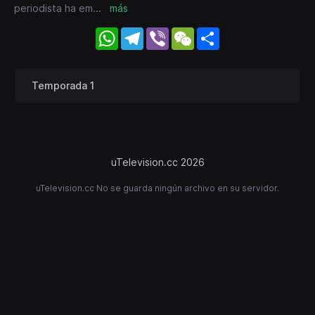
periodista ha em
...
más
WhatsApp
Telegram
Viber
WeChat
Share
Temporada 1
uTelevision.cc 2026
uTelevision.cc No se guarda ningún archivo en su servidor.