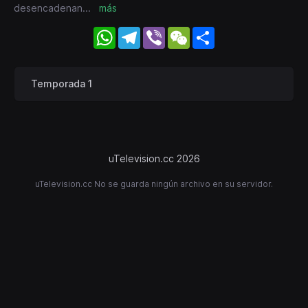
desencadenan
...
más
WhatsApp
Telegram
Viber
WeChat
Share
Temporada 1
uTelevision.cc 2026
uTelevision.cc No se guarda ningún archivo en su servidor.