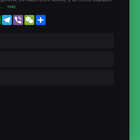
...
más
WhatsApp
Telegram
Viber
WeChat
Share