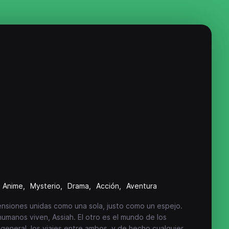
Anime
Mysterio
Drama
Acción
Aventura
siones unidas como una sola, justo como un espejo.
humanos viven, Assiah. El otro es el mundo de los
 general, los viajes entre ambos, y de hecho cualquier