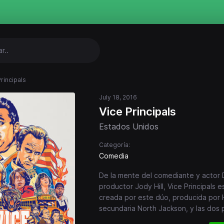
rincipals
July 18, 2016
Vice Principals
Estados Unidos
Categoría:
Comedia
De la mente del comediante y actor D
productor Jody Hill, Vice Principals 
creada por este dúo, producida por HB
secundaria North Jackson, y las dos 