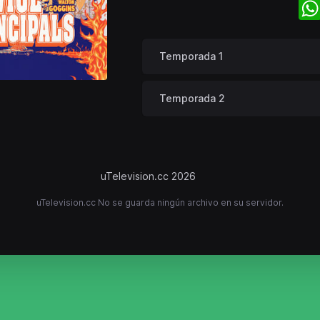
Temporada 1
Temporada 2
uTelevision.cc 2026
uTelevision.cc No se guarda ningún archivo en su servidor.