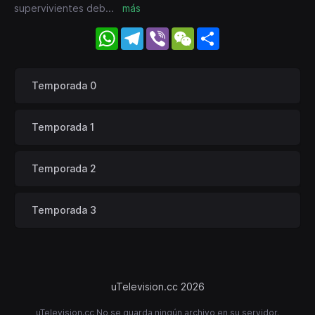
supervivientes deb
...
más
WhatsApp
Telegram
Viber
WeChat
Share
Temporada 0
Temporada 1
Temporada 2
Temporada 3
uTelevision.cc 2026
uTelevision.cc No se guarda ningún archivo en su servidor.