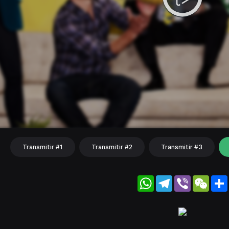
Transmitir #1
Transmitir #2
Transmitir #3
WhatsApp
Telegram
Viber
WeC