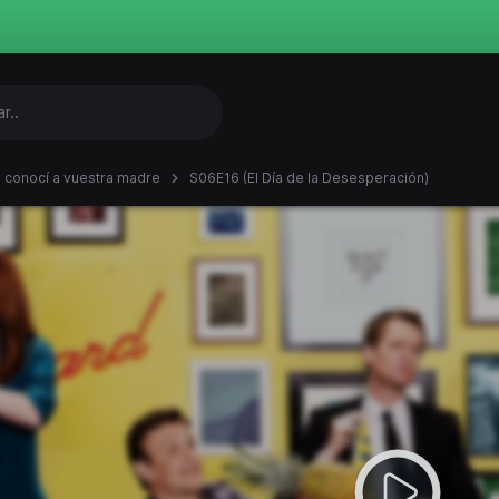
conocí a vuestra madre
S06E16 (El Día de la Desesperación)