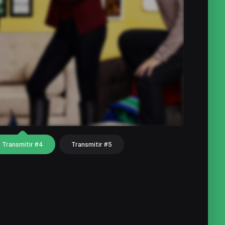
Transmitir #4
Transmitir #5
hat
Share