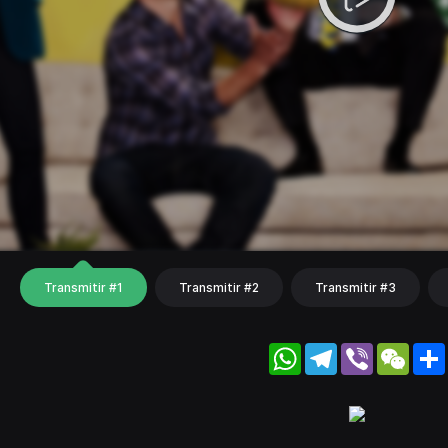
Transmitir #1
Transmitir #2
Transmitir #3
WhatsApp
Telegram
Viber
WeC