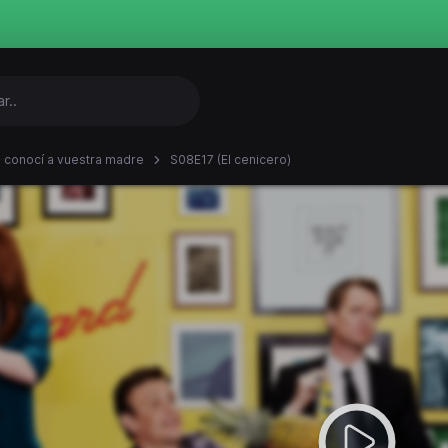
conocí a vuestra madre
S08E17 (El cenicero)