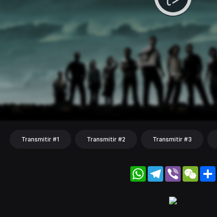
Transmitir #1
Transmitir #2
Transmitir #3
WhatsApp
Telegram
Viber
WeC