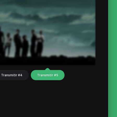
Transmitir #4
Transmitir #5
hat
Share