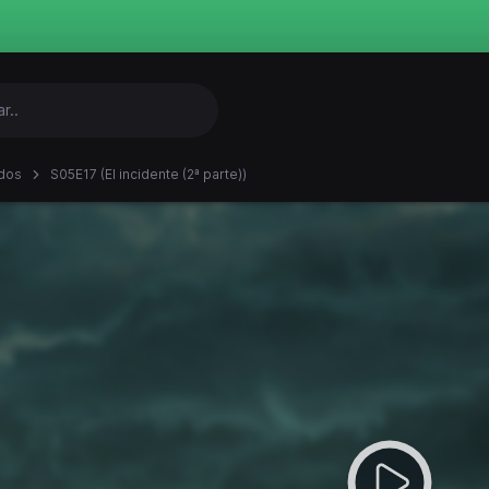
dos
S05E17 (El incidente (2ª parte))