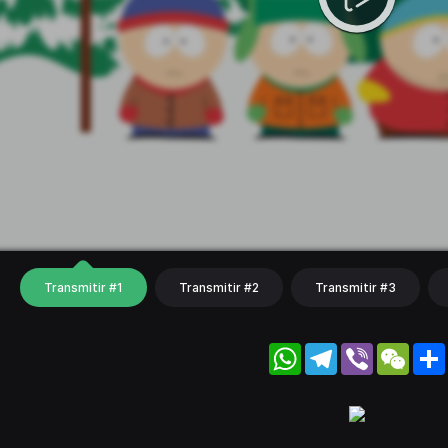
Transmitir #1
Transmitir #2
Transmitir #3
WhatsApp
Telegram
Viber
WeC