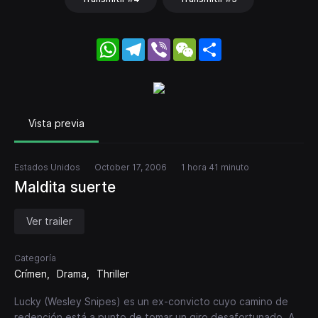
WhatsApp
Telegram
Viber
WeChat
Share
Vista previa
Estados Unidos
October 17, 2006
1 hora 41 minuto
Maldita suerte
Ver trailer
Categoría
Crímen
Drama
Thriller
Lucky (Wesley Snipes) es un ex-convicto cuyo camino de
redención está a punto de tomar un giro desafortunado. A