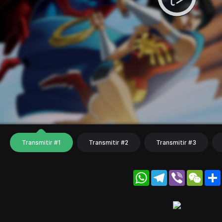
Transmitir #1
Transmitir #2
Transmitir #3
WhatsApp
Telegram
Viber
WeC