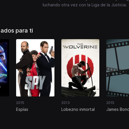
luchando otra vez con la Liga de la Justicia.
dos para ti
2015
2013
2015
Espías
Lobezno inmortal
James Bond
a
Service of 