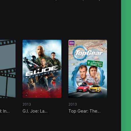
2013
2013
: In
G.I. Joe: La
Top Gear: The
Nothing
venganza
Perfect Road Trip