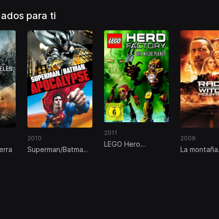
dos para ti
2011
2010
2009
LEGO Hero
erra
Superman/Batman:
La montaña
Factory: Savage
Apocalipsis
embrujada
Planet