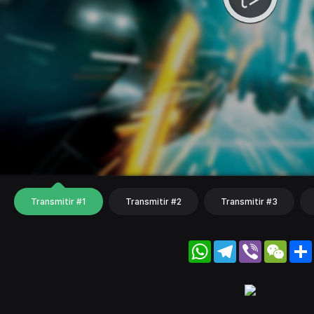
Transmitir #1
Transmitir #2
Transmitir #3
WhatsApp
Telegram
Viber
WeC