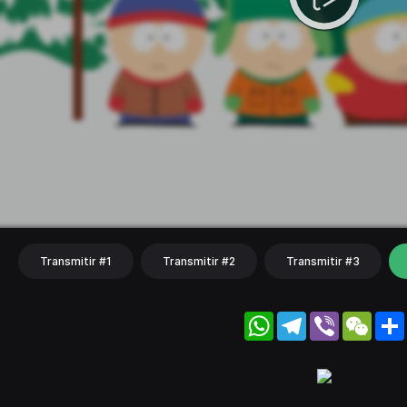
Transmitir #1
Transmitir #2
Transmitir #3
WhatsApp
Telegram
Viber
WeC